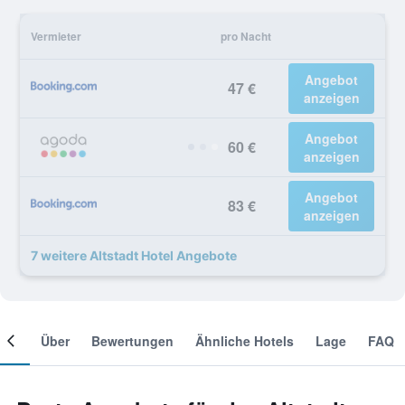
Vermieter
pro Nacht
Angebot
47 €
anzeigen
Angebot
60 €
anzeigen
Angebot
83 €
anzeigen
7 weitere Altstadt Hotel Angebote
mer
Über
Bewertungen
Ähnliche Hotels
Lage
FAQ