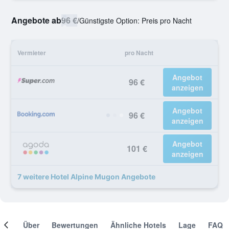
Angebote ab
96 €
/
Günstigste Option: Preis pro Nacht
Vermieter
pro Nacht
Angebot
96 €
anzeigen
Angebot
96 €
anzeigen
Angebot
101 €
anzeigen
7 weitere Hotel Alpine Mugon Angebote
mer
Über
Bewertungen
Ähnliche Hotels
Lage
FAQ