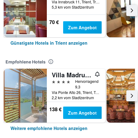
Via Innsbruck 11, Trient, Trento, Italien
5,3 km vom Stadtzentrum
70 €
Zum Angebot
Günstigste Hotels in Trient anzeigen
Empfohlene Hotels
Villa Madruzzo
4 Sterne
Hervorragend
9,3
Via Ponte Alto 26, Trient, Trento, Italien
2,2 km vom Stadtzentrum
138 €
Zum Angebot
Weitere empfohlene Hotels anzeigen