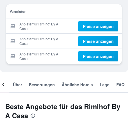
Vermieter
Anbieter für Rimlhof By A
Preise anzeigen
Casa
Anbieter für Rimlhof By A
Preise anzeigen
Casa
Anbieter für Rimlhof By A
Preise anzeigen
Casa
mer
Über
Bewertungen
Ähnliche Hotels
Lage
FAQ
Beste Angebote für das Rimlhof By
A Casa