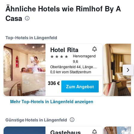
Ähnliche Hotels wie Rimlhof By A
Casa
Top-Hotels in Längenfeld
Hotel Rita
4 Sterne
Hervorragend
9,6
Oberlängenfeld 44, Längenfeld, Tirol, Österreich
0,0 km vom Stadtzentrum
336 €
Zum Angebot
Mehr Top-Hotels in Längenfeld anzeigen
Günstige Hotels in Längenfeld
Gastehaus Renate