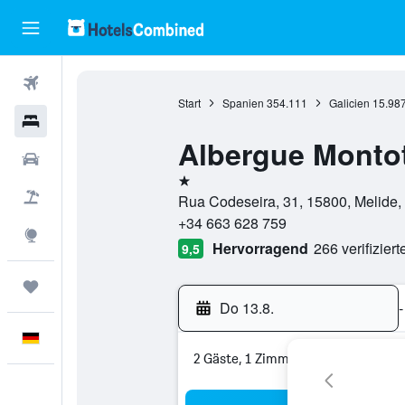
Flüge
Start
Spanien
354.111
Galicien
15.98
Hotels
Albergue Monto
Mietwagen
1 Stern
Pauschalreisen
Rua Codeseira, 31, 15800, Melide,
+34 663 628 759
Explore
Hervorragend
266 verifizier
9,5
Trips
Do 13.8.
-
Deutsch
2 Gäste, 1 Zimmer