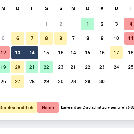
hen
M
D
F
S
S
M
D
M
D
F
1
2
1
2
3
4
5
6
7
8
9
7
8
9
10
11
12
13
14
15
16
14
15
16
17
18
Preise anzeigen
19
20
21
22
23
21
22
23
24
25
26
27
28
29
30
28
29
30
Preise anzeigen
Preise anzeigen
Durchschnittlich
Höher
Basierend auf Durchschnittspreisen für ein 3-S