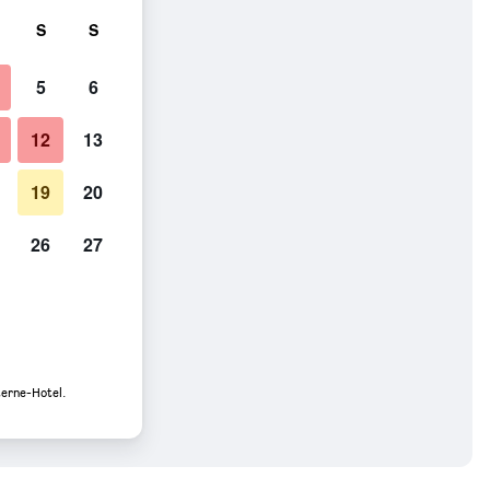
S
S
5
6
12
13
19
20
26
27
terne-Hotel.