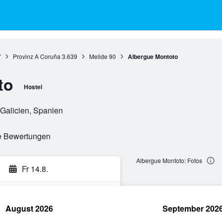
7
Provinz A Coruña
3.639
Melide
90
Albergue Montoto
to
Hostel
 Galicien, Spanien
te Bewertungen
Albergue Montoto: Fotos
Fr 14.8.
August 2026
September 202