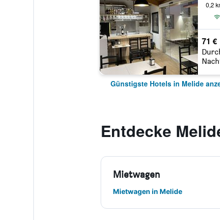
0,2 
71 €
Durc
Nach
Günstigste Hotels in Melide anz
Entdecke Melid
Mietwagen
Mietwagen in Melide