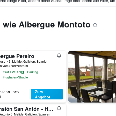
ne einige Filter, ändere deine Suchanfrage oder lösche alle Filter, um
s wie Albergue Montoto
bergue Pereiro
eso, 43, Melide, Galicien, Spanien
km vom Stadtzentrum
Gratis WLAN
Parking
Flughafen-Shuttle
Zum
hschn. pro
Angebot
t
Pensión San Antón - Hostel
ntonio 6, Melide, Galicien, Spanien