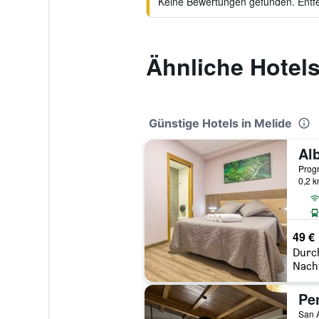
Keine Bewertungen gefunden. Entfer
Ähnliche Hotel
Günstige Hotels in Melide
Al
Progr
0,2 
49 €
Durc
Nach
San A