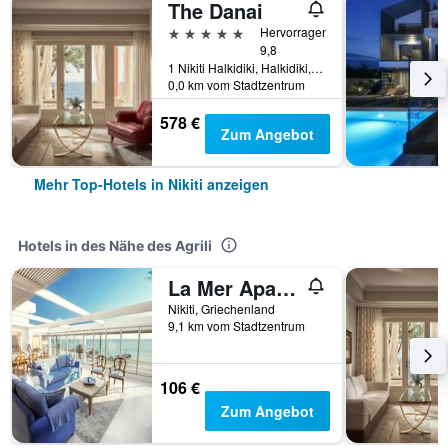
The Danai
5 Sterne
Hervorragend
9,8
1 Nikiti Halkidiki, Halkidiki, Nikiti, Griechenland
0,0 km vom Stadtzentrum
578 €
Zum Angebot
Mehr Top-Hotels in Nikiti anzeigen
Hotels in des Nähe des Agrili
La Mer Apartments
Nikiti, Griechenland
9,1 km vom Stadtzentrum
106 €
Zum Angebot