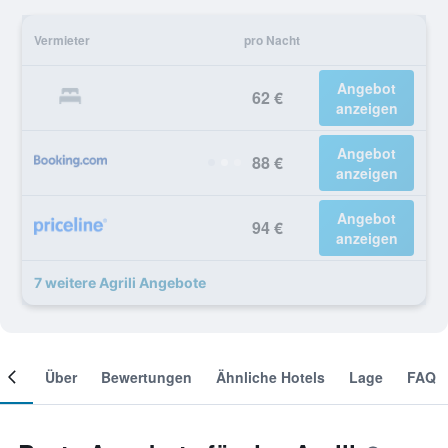
Vermieter
pro Nacht
Angebot
62 €
anzeigen
Angebot
88 €
anzeigen
Angebot
94 €
anzeigen
7 weitere Agrili Angebote
mer
Über
Bewertungen
Ähnliche Hotels
Lage
FAQ