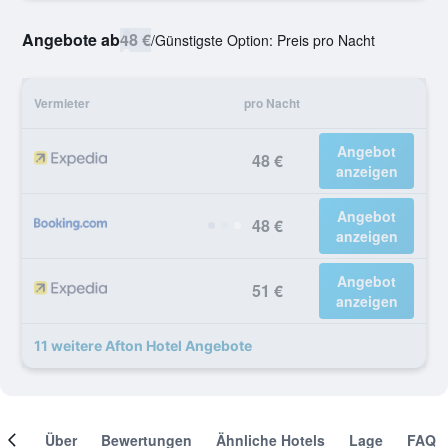
Angebote ab
48 €
/
Günstigste Option: Preis pro Nacht
Vermieter
pro Nacht
Angebot
48 €
anzeigen
Angebot
48 €
anzeigen
Angebot
51 €
anzeigen
11 weitere Afton Hotel Angebote
mer
Über
Bewertungen
Ähnliche Hotels
Lage
FAQ