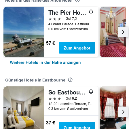
Hotels in des Nähe des Afton Hotel
The Pier Hotel
3 Sterne
Gut 7,2
4 Grand Parade, Eastbourne, Großbritannien
0,0 km vom Stadtzentrum
57 €
Zum Angebot
Weitere Hotels in der Nähe anzeigen
Günstige Hotels in Eastbourne
So Eastbourne
3 Sterne
Gut 6,2
12-20 Lascelles Terrace, Eastbourne, Großbritannien
0,3 km vom Stadtzentrum
37 €
Zum Angebot