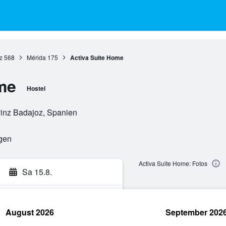
z
568
Mérida
175
Activa Suite Home
me
Hostel
vinz Badajoz, Spanien
ngen
Activa Suite Home: Fotos
Sa 15.8.
August 2026
September 202