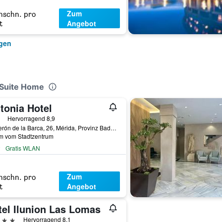
Zum
hschn. pro
Angebot
t
igen
 Suite Home
tonia Hotel
erne
Hervorragend 8,9
Calderón de la Barca, 26, Mérida, Provinz Badajoz, Spanien
km vom Stadtzentrum
Gratis WLAN
Zum
hschn. pro
Angebot
t
tel Ilunion Las Lomas
erne
Hervorragend 8,1