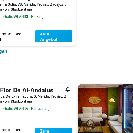
Av. Reina Sofia, 78, Mérida, Provinz Badajoz, Spanien
km vom Stadtzentrum
Gratis WLAN
Parking
Zum
hschn. pro
Angebot
t
igen
 Flor De Al-Andalus
Avenida De Extremadura, 6, Mérida, Provinz Badajoz, Spanien
km vom Stadtzentrum
Gratis WLAN
Klimaanlage
hschn. pro
Zum