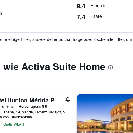
8,4
Freunde
en
7,4
Paare
ne einige Filter, ändere deine Suchanfrage oder lösche alle Filter, um
 wie Activa Suite Home
Hotel Ilunion Mérida Palace
erne
Hervorragend 8,9
Plaza Espana, 19, Mérida, Provinz Badajoz, Spanien
km vom Stadtzentrum
Gratis WLAN