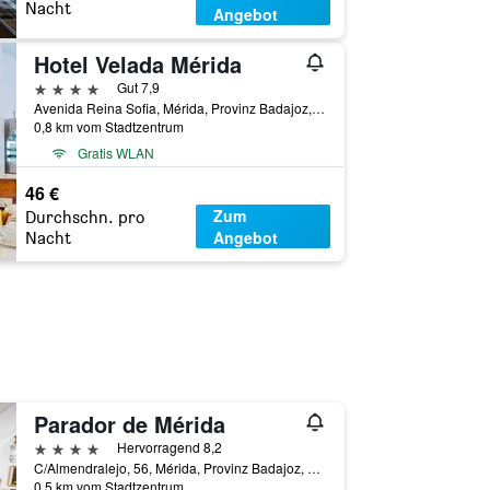
Nacht
Angebot
Hotel Velada Mérida
4 Sterne
Gut 7,9
Avenida Reina Sofia, Mérida, Provinz Badajoz, Spanien
0,8 km vom Stadtzentrum
Gratis WLAN
46 €
Zum
Durchschn. pro
Angebot
Nacht
Parador de Mérida
4 Sterne
Hervorragend 8,2
C/Almendralejo, 56, Mérida, Provinz Badajoz, Spanien
0,5 km vom Stadtzentrum