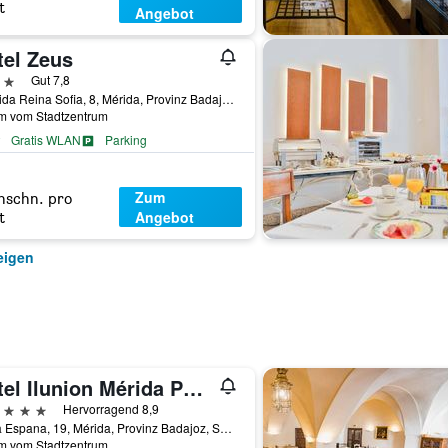
t
Angebot
tel Zeus
erne
Gut 7,8
Avenida Reina Sofia, 8, Mérida, Provinz Badajoz, Spanien
km vom Stadtzentrum
Gratis WLAN
Parking
Zum
hschn. pro
Angebot
t
eigen
Hotel Ilunion Mérida Palace
erne
Hervorragend 8,9
Plaza Espana, 19, Mérida, Provinz Badajoz, Spanien
km vom Stadtzentrum