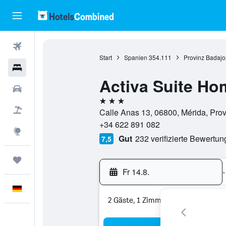
Flüge
Start
Spanien
354.111
Provinz Badajo
Hotels
Activa Suite Ho
Mietwagen
3 Sterne
Pauschalreisen
Calle Anas 13, 06800, Mérida, Pro
+34 622 891 082
Explore
Gut
232 verifizierte Bewertu
7,5
Trips
Fr 14.8.
-
Deutsch
2 Gäste, 1 Zimmer