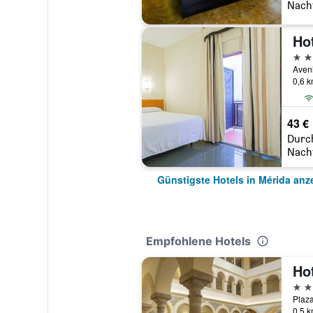
Nach
Ho
3 St
0,6 
43 €
Durc
Nach
Günstigste Hotels in Mérida anz
Empfohlene Hotels
5 St
0,5 