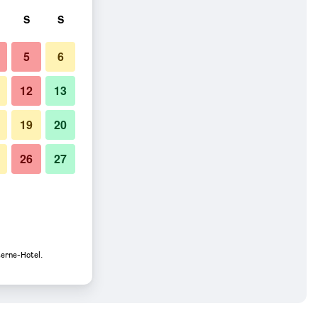
S
S
5
6
12
13
19
20
26
27
terne-Hotel.