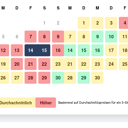
hen
M
D
F
S
S
M
D
M
D
F
1
2
1
2
3
4
5
6
7
8
9
7
8
9
10
11
12
13
14
15
16
14
15
16
17
18
Preise anzeigen
19
20
21
22
23
21
22
23
24
25
26
27
28
29
30
28
29
30
Preise anzeigen
Preise anzeigen
Durchschnittlich
Höher
Basierend auf Durchschnittspreisen für ein 3-S