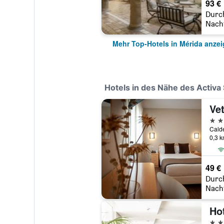
93 €
Durc
Nach
Mehr Top-Hotels in Mérida anze
Hotels in des Nähe des Activa
Vet
2 St
0,3 
49 €
Durc
Nach
Ho
4 St