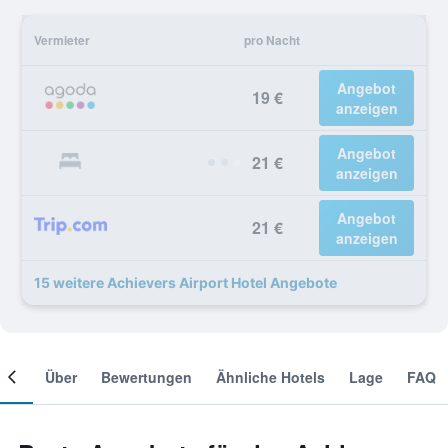
Vermieter
pro Nacht
Angebot
19 €
anzeigen
Angebot
21 €
anzeigen
Angebot
21 €
anzeigen
15 weitere Achievers Airport Hotel Angebote
mer
Über
Bewertungen
Ähnliche Hotels
Lage
FAQ