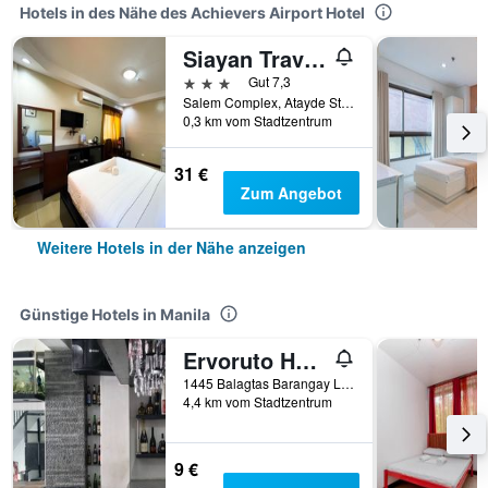
Hotels in des Nähe des Achievers Airport Hotel
Siayan Travellers Inn
3 Sterne
Gut 7,3
Salem Complex, Atayde St., Domestic Road, Manila, Philippinen
0,3 km vom Stadtzentrum
31 €
Zum Angebot
Weitere Hotels in der Nähe anzeigen
Günstige Hotels in Manila
Ervoruto Hostel Makati
1445 Balagtas Barangay La Paz, Manila, Philippinen
4,4 km vom Stadtzentrum
9 €