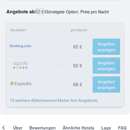
Angebote ab
82 €
/
Günstigste Option: Preis pro Nacht
Vermieter
pro Nacht
Angebot
82 €
anzeigen
Angebot
82 €
anzeigen
Angebot
88 €
anzeigen
13 weitere Abbotswood Motor Inn Angebote
mer
Über
Bewertungen
Ähnliche Hotels
Lage
FAQ