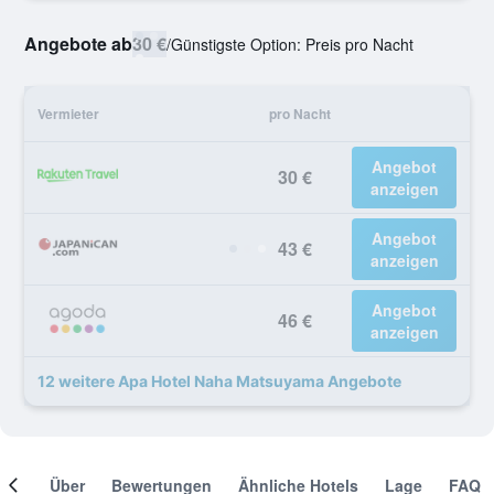
Angebote ab
30 €
/
Günstigste Option: Preis pro Nacht
Vermieter
pro Nacht
Angebot
30 €
anzeigen
Angebot
43 €
anzeigen
Angebot
46 €
anzeigen
12 weitere Apa Hotel Naha Matsuyama Angebote
mer
Über
Bewertungen
Ähnliche Hotels
Lage
FAQ