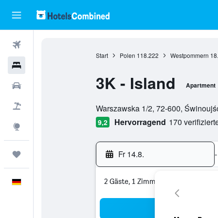
Flüge
Start
Polen
118.222
Westpommern
18
Hotels
3K - Island
Mietwagen
Apartment
Bewertungskategorie 0
Pauschalreisen
Warszawska 1/2, 72-600, Świnoujś
Hervorragend
170 verifizier
9,2
Explore
Fr 14.8.
-
Trips
2 Gäste, 1 Zimmer
Deutsch
Suc