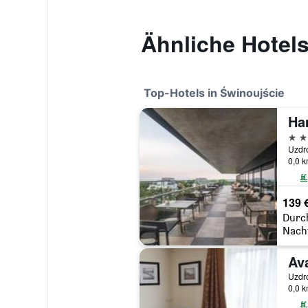
Ähnliche Hotels
Top-Hotels in Świnoujście
5 St
0,0 
139 
Durc
Nach
Av
0,0 