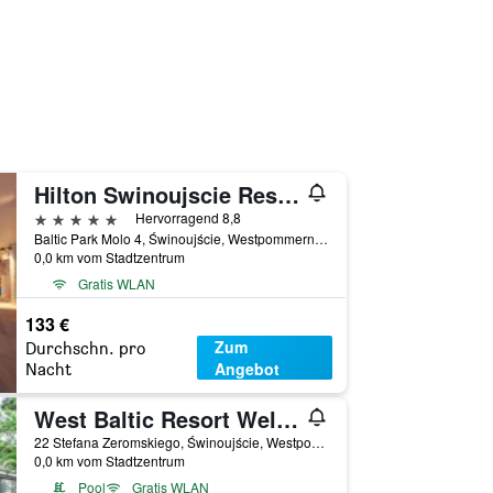
Hilton Swinoujscie Resort & Spa
5 Sterne
Hervorragend 8,8
Baltic Park Molo 4, Świnoujście, Westpommern, Polen
0,0 km vom Stadtzentrum
Gratis WLAN
133 €
Zum
Durchschn. pro
Angebot
Nacht
West Baltic Resort Wellness & Spa
22 Stefana Zeromskiego, Świnoujście, Westpommern, Polen
0,0 km vom Stadtzentrum
Pool
Gratis WLAN