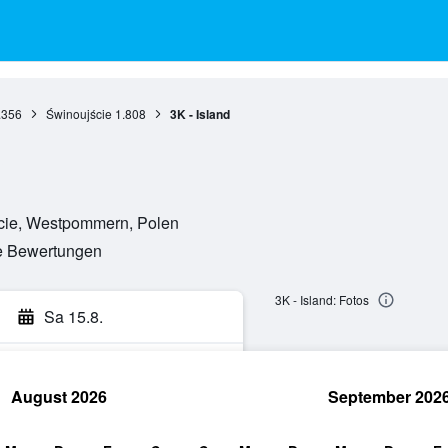
.356
Świnoujście
1.808
3K - Island
cie, Westpommern, Polen
te Bewertungen
3K - Island: Fotos
Sa 15.8.
August 2026
September 202
hen