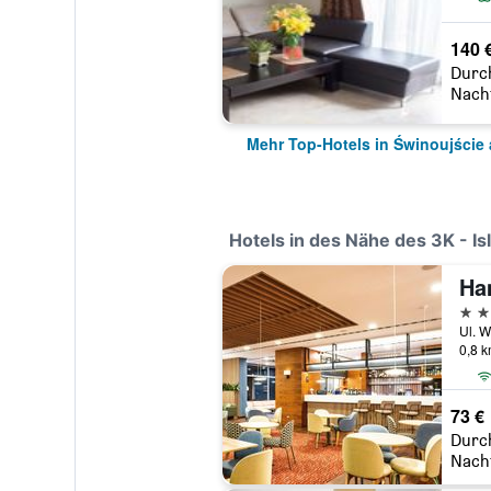
140 
Durc
Nach
Mehr Top-Hotels in Świnoujście
Hotels in des Nähe des 3K - Is
3 St
0,8 
73 €
Durc
Nach