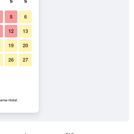
S
S
5
6
12
13
19
20
26
27
terne-Hotel.