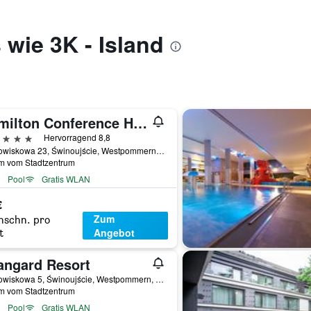
 wie 3K - Island
Hamilton Conference Hotel Spa & Wellness
erne
Hervorragend 8,8
Uzdrowiskowa 23, Świnoujście, Westpommern, Polen
km vom Stadtzentrum
Pool
Gratis WLAN
€
Zum
hschn. pro
Angebot
t
angard Resort
Uzdrowiskowa 5, Świnoujście, Westpommern, Polen
km vom Stadtzentrum
Pool
Gratis WLAN