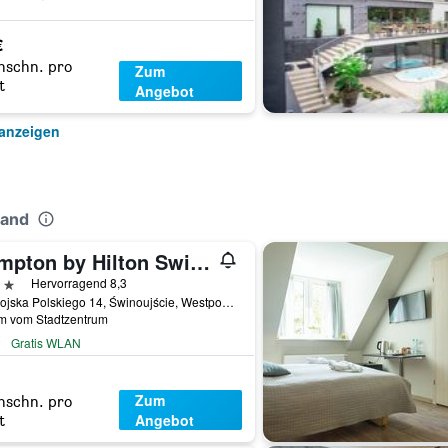
€
hschn. pro
Zum
t
Angebot
 anzeigen
land
Hampton by Hilton Swinoujscie
erne
Hervorragend 8,3
Ul. Wojska Polskiego 14, Świnoujście, Westpommern, Polen
km vom Stadtzentrum
Gratis WLAN
Zum
hschn. pro
Angebot
t