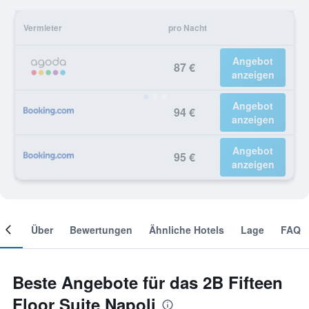
Vermieter
pro Nacht
Angebot
87 €
anzeigen
Angebot
94 €
anzeigen
Angebot
95 €
anzeigen
mer
Über
Bewertungen
Ähnliche Hotels
Lage
FAQ
Beste Angebote für das 2B Fifteen
Floor Suite Napoli