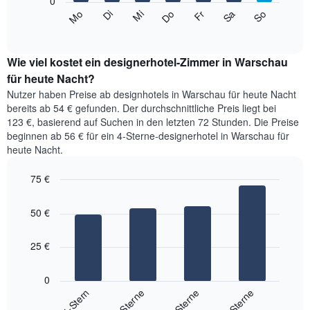
0
eines
Das
Monate
Mi
Do
Fr
Sa
So
Mo
Di
Doppelzimmers
folgende
End
anzeigt.
in
of
Diagramm
Das
interactive
den
zeigt
chart
Diagramm
letzten
den
Wie viel kostet ein designerhotel-Zimmer in Warschau
hat
3
durchschnittlichen
für heute Nacht?
1
Tagen
Preis
Y-
Nutzer haben Preise ab designhotels in Warschau für heute Nacht
anzeigt.
eines
Achse,
bereits ab 54 € gefunden. Der durchschnittliche Preis liegt bei
Zimmers
die
123 €, basierend auf Suchen in den letzten 72 Stunden. Die Preise
für
den
beginnen ab 56 € für ein 4-Sterne-designerhotel in Warschau für
den
durchschnittlichen
heute Nacht.
jeweiligen
Zimmerpreis
Wochentag.
anzeigt.
Das
75 €
Diagramm
Bar
Chart
hat
graphic.
chart
50 €
with
1
4
X-
bars.
Achse,
25 €
die
Das
die
folgende
0
Wochentage
Diagramm
1-Stern
3-Sterne
4-Sterne
5-Sterne
anzeigt.
zeigt
Das