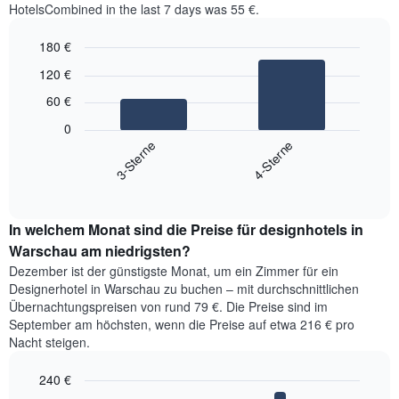
HotelsCombined in the last 7 days was 55 €.
180 €
Bar
Chart
120 €
graphic.
chart
with
60 €
2
bars.
0
3-Sterne
4-Sterne
Das
folgende
End
of
Diagramm
interactive
zeigt
chart
den
In welchem Monat sind die Preise für designhotels in
durchschnittlichen
Warschau am niedrigsten?
Preis
Dezember ist der günstigste Monat, um ein Zimmer für ein
für
Designerhotel in Warschau zu buchen – mit durchschnittlichen
ein
Übernachtungspreisen von rund 79 €. Die Preise sind im
Doppelzimmer
September am höchsten, wenn die Preise auf etwa 216 € pro
der
Nacht steigen.
letzten
3
Tage,
240 €
aggregiert