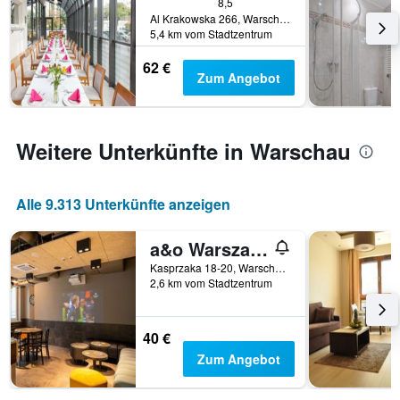
dem
8,5
gefunden
Al Krakowska 266, Warschau, Masowien, Polen
Aufenthalt
wurde.
5,4 km vom Stadtzentrum
anzeigt
Das
62 €
Diagramm
Zum Angebot
hat
1
Y-
Achse,
Weitere Unterkünfte in Warschau
die
den
durchschnittlichen
Alle 9.313 Unterkünfte anzeigen
Zimmerpreis
anzeigt
a&o Warszawa Wola
Kasprzaka 18-20, Warschau, Masowien, Polen
2,6 km vom Stadtzentrum
40 €
Zum Angebot