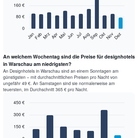
Bar
Chart
nach
160 €
graphic.
chart
with
Sternebewertung.
12
80 €
Das
bars.
Diagramm
0
hat
Das
Jan
Feb
Mrz
Apr
Mai
Jun
Jul
Aug
Sep
Okt
Nov
Dez
1
folgende
End
X-
of
Diagramm
Achse,
interactive
zeigt
chart
die
den
An welchem Wochentag sind die Preise für designhotels
die
durchschnittlichen
Hotelkategorien
in Warschau am niedrigsten?
Zimmerpreis
nach
An Designhotels in Warschau sind an einem Sonntagen am
im
Sternen
günstigsten – mit durchschnittlichen Preisen pro Nacht von
jeweiligen
anzeigt.
ungefähr 49 €. An Samstagen sind sie normalerweise am
Monat
Das
teuersten, im Durchschnitt 365 € pro Nacht.
an.
Diagramm
Das
hat
450 €
Diagramm
1
hat
Bar
Y-
Chart
1
graphic.
300 €
chart
Achse,
with
X-
die
7
Achse,
150 €
den
bars.
die
Durchschnittspreis
die