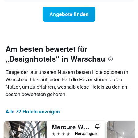
Hotelkategorien
anzeigt.
der
nach
Preis
Sternen
Angebote finden
für
anzeigt
ein
Das
Zimmer
Diagramm
ändert,
hat
je
1
näher
Am besten bewertet für
Y-
das
Achse,
„Designhotels“ in Warschau
Aufenthaltsdatum
die
rückt.
den
Das
durchschnittlichen
Einige der laut unseren Nutzern besten Hoteloptionen in
Diagramm
Zimmerpreis
Warschau. Lies auf jeden Fall die Rezensionen durch
hat
an
Nutzer, um zu erfahren, weshalb diese Hotels zu den am
1
diesem
X-
besten bewerteten gehören.
Wochenende
Achse,
anzeigt,
die
der
die
Alle 72 Hotels anzeigen
in
Anzahl
den
der
letzten
Mercure Warsaw Airport
Tage
3
vor
4 Sterne
Hervorragend
Tagen