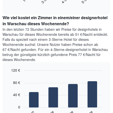
End
den
Diagramm
of
durchschnittlichen
hat
interactive
Zimmerpreis,
chart
1
Wie viel kostet ein Zimmer in einem/einer designerhotel
der
Y-
für
in Warschau dieses Wochenende?
Achse,
heute
die
In den letzten 72 Stunden haben wir Preise für designhotels in
Nacht
den
Warschau für dieses Wochenende bereits ab 51 €/Nacht entdeckt.
in
durchschnittlichen
Falls du speziell nach einem 3-Sterne-Hotel für dieses
den
Zimmerpreis
Wochenende suchst: Unsere Nutzer haben Preise schon ab
letzten
anzeigt.
67 €/Nacht gefunden. Für ein 4-Sterne-designerhotel in Warschau
3
betrug der günstigste kürzlich gefundene Preis 77 €/Nacht für
Tagen
dieses Wochenende.
gefunden
wurde,
120 €
aggregiert
nach
Bar
Chart
Sternebewertung.
graphic.
chart
80 €
with
Das
4
Diagramm
bars.
hat
40 €
1
Das
X-
folgende
0
Achse,
Diagramm