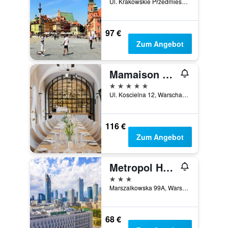
Ul. Krakowskie Przedmiescie 87/89, Warschau, Masowien, Polen
97 €
Zum Angebot
Mamaison Hotel Le Regina Warsaw
5 Sterne
Ul. Koscielna 12, Warschau, Masowien, Polen
116 €
Zum Angebot
Metropol Hotel
3 Sterne
Marszalkowska 99A, Warschau, Masowien, Polen
68 €