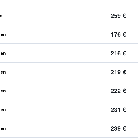
259 €
en
176 €
ben
216 €
ben
219 €
ben
222 €
ben
231 €
ben
239 €
ben