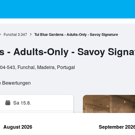
Funchal
3.347
Tui Blue Gardens - Adults-Only - Savoy Signature
s - Adults-Only - Savoy Signa
4-543, Funchal, Madeira, Portugal
te Bewertungen
Sa 15.8.
August 2026
September 202