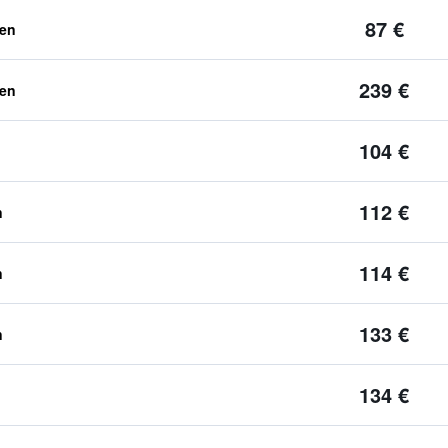
87 €
ben
239 €
ben
104 €
112 €
n
114 €
n
133 €
n
134 €