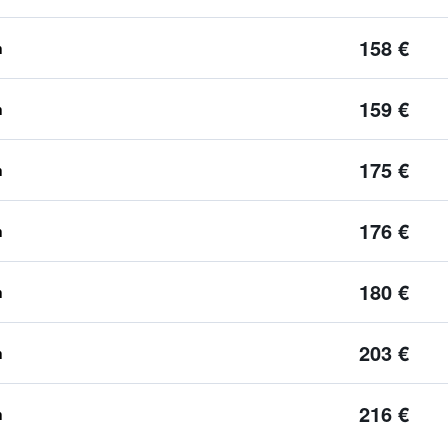
158 €
n
159 €
n
175 €
n
176 €
n
180 €
n
203 €
n
216 €
n