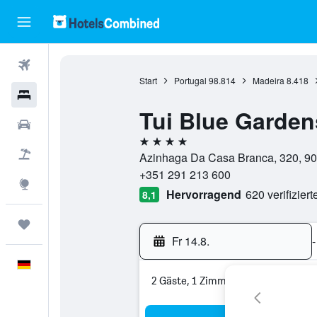
Flüge
Start
Portugal
98.814
Madeira
8.418
Hotels
Tui Blue Garden
Mietwagen
4 Sterne
Pauschalreisen
Azinhaga Da Casa Branca, 320, 900
+351 291 213 600
Explore
Hervorragend
620 verifizier
8,1
Trips
Fr 14.8.
-
Deutsch
2 Gäste, 1 Zimmer