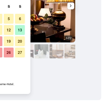
S
S
5
6
12
13
1/22
Sonstige
19
20
26
27
terne-Hotel.