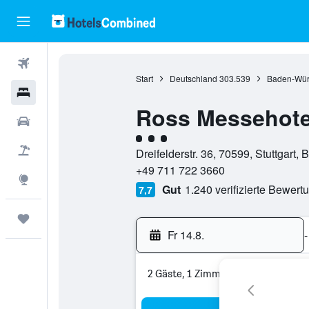
Flüge
Start
Deutschland
303.539
Baden-Wür
Hotels
Ross Messehote
Mietwagen
Bewertungskategorie 3
Pauschalreisen
Dreifelderstr. 36, 70599, Stuttgart
+49 711 722 3660
Explore
Gut
1.240 verifizierte Bewert
7,7
Trips
Fr 14.8.
-
2 Gäste, 1 Zimmer