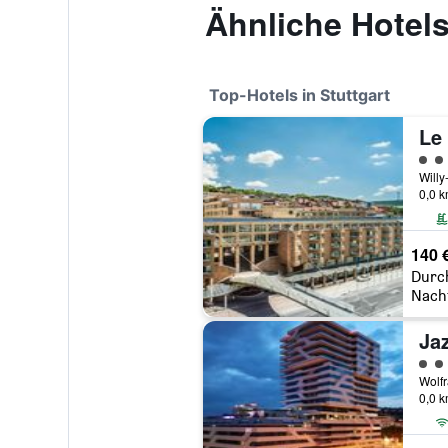
Ähnliche Hotel
Top-Hotels in Stuttgart
Le 
Bewe
0,0 
140 
Durc
Nach
Jaz
Bewe
0,0 