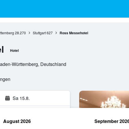
ttemberg
28.270
Stuttgart
627
Ross Messehotel
l
Hotel
, Baden-Württemberg, Deutschland
ungen
Sa 15.8.
August 2026
September 202