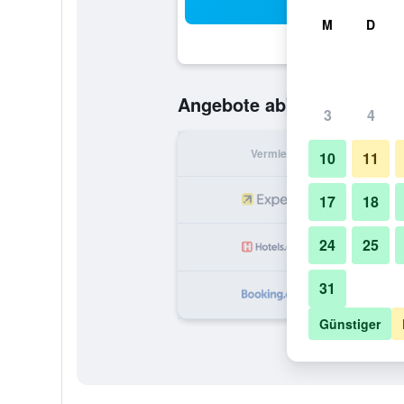
Suc
M
D
79 €
Angebote ab
/
Günstigste O
3
4
Vermieter
pr
10
11
17
18
24
25
31
1
Günstiger