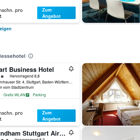
Zum
hschn. pro
Angebot
t
zeigen
Messehotel
art Business Hotel
rtungskategorie 3
Hervorragend 8,8
Scharnhauser Str. 4, Stuttgart, Baden-Württemberg, Deutschland
km vom Stadtzentrum
Gratis WLAN
Parking
Zum
hschn. pro
Angebot
t
Wyndham Stuttgart Airport Messe
rtungskategorie 4
Hervorragend 8,2