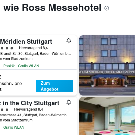
s wie Ross Messehotel
Méridien Stuttgart
rtungskategorie 5
Hervorragend 8,4
Willy-Brandt-Str. 30, Stuttgart, Baden-Württemberg, Deutschland
km vom Stadtzentrum
Pool
Gratis WLAN
€
Zum
hschn. pro
Angebot
t
 in the City Stuttgart
rtungskategorie 4
Hervorragend 8,4
Wolframstrasse 41, Stuttgart, Baden-Württemberg, Deutschland
km vom Stadtzentrum
Gratis WLAN