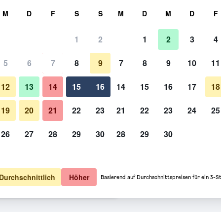
hen
M
D
F
S
S
M
D
M
D
F
1
2
1
2
3
4
 Option: Preis pro Nacht
5
6
7
8
9
7
8
9
10
11
Lobby
o Nacht
12
13
14
15
16
14
15
16
17
18
30 €
Angebot anzeigen
19
20
21
22
23
21
22
23
24
25
26
27
28
29
30
28
29
30
Hotel Martina: Fotos
30 €
Angebot anzeigen
30 €
Angebot anzeigen
Durchschnittlich
Höher
Basierend auf Durchschnittspreisen für ein 3-S