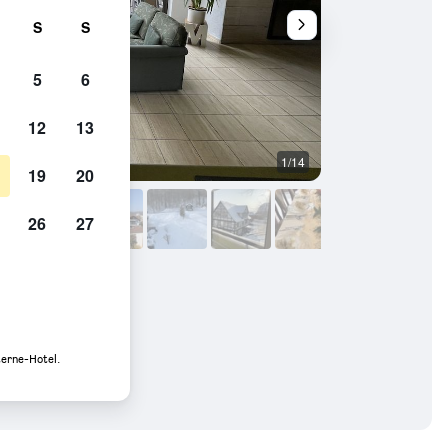
S
S
5
6
12
13
1/14
Sonstige
19
20
26
27
terne-Hotel.