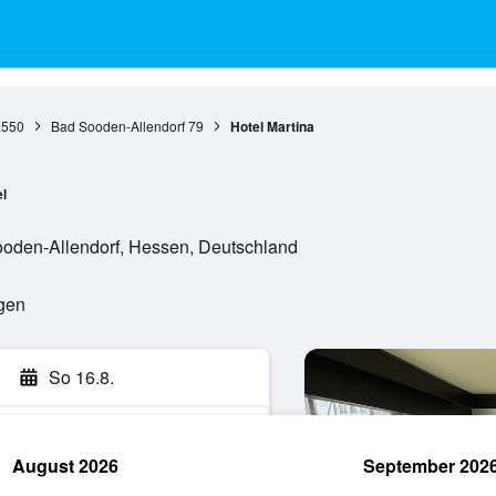
.550
Bad Sooden-Allendorf
79
Hotel Martina
l
ooden-Allendorf, Hessen, Deutschland
ngen
So 16.8.
August 2026
September 202