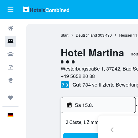
Flüge
Start
Deutschland
303.490
Hessen
11
Hotels
Hotel Martina
Mietwagen
Hote
Bewertungskategorie 3
Pauschalreisen
Westerburgstraße 1, 37242, Bad S
+49 5652 20 88
Explore
Gut
734 verifizierte Bewertu
7,3
Trips
Sa 15.8.
-
Deutsch
2 Gäste, 1 Zimmer