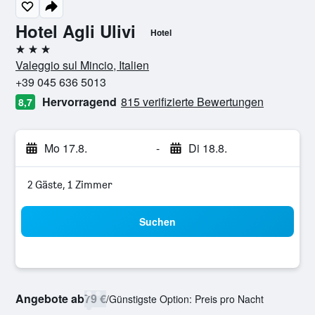
Hotel Agli Ulivi
Hotel
3 Sterne
Valeggio sul Mincio, Italien
+39 045 636 5013
Hervorragend
815 verifizierte Bewertungen
8,7
Mo 17.8.
-
Di 18.8.
2 Gäste, 1 Zimmer
Suchen
Angebote ab
79 €
/
Günstigste Option: Preis pro Nacht