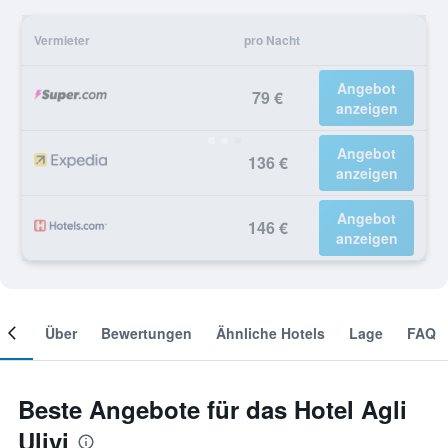
Vermieter
pro Nacht
Angebot
79 €
anzeigen
Angebot
136 €
anzeigen
Angebot
146 €
anzeigen
mer
Über
Bewertungen
Ähnliche Hotels
Lage
FAQ
Beste Angebote für das Hotel Agli
Ulivi